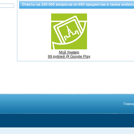
Ответы на
200 000
вопросов по
600 предметам
в твоем мобил
Мой Универ
99 рублей @ Google Play
Главн