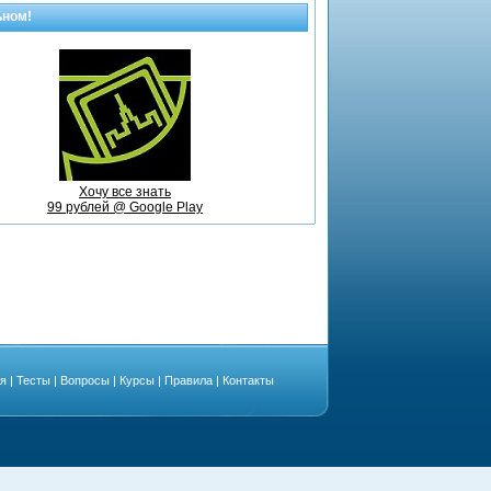
ьном!
Хочу все знать
99 рублей @ Google Play
ая
|
Тесты
|
Вопросы
|
Курсы
|
Правила
|
Контакты