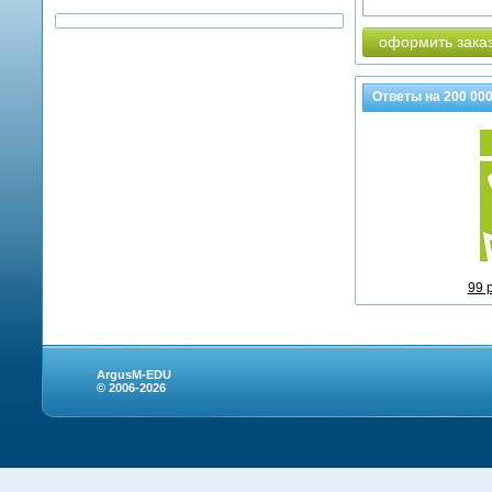
оформить зака
Ответы на
200 00
99 
ArgusM-EDU
© 2006-2026