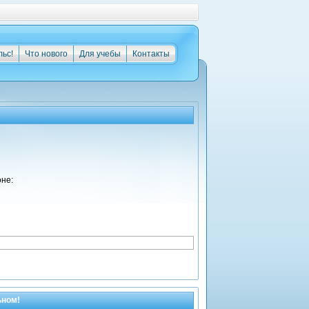
льс!
Что нового
Для учебы
Контакты
оне:
ьном!