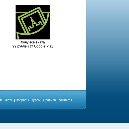
Хочу все знать
99 рублей @ Google Play
ая
|
Тесты
|
Вопросы
|
Курсы
|
Правила
|
Контакты