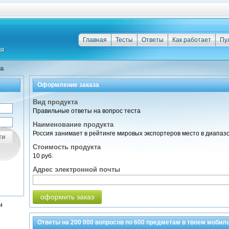
Главная
Тесты
Ответы
Как работает
Пу
а
Оформление заказа
Вид продукта
Правильные ответы на вопрос теста
Наименование продукта
Россия занимает в рейтинге мировых экспортеров место в диапаз
ти
Стоимость продукта
10 руб.
Адрес электронной почты
оформить заказ
и
Ответы на
200 000
вопросов по
600 предметам
в твоем мобил