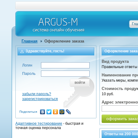
Гл
Главная
Оформление заказа
Здравствуйте, гость!
Оформление зака
Вид продукта
Логин
Правильные ответы 
Пароль
Наименование пр
Указать меры, комп
войти
Стоимость проду
забыли пароль?
10 руб.
зарегистрироваться
Адрес электронн
Поделиться
оформить зака
Адаптивное тестирование
- быстрая и
точная оценка персонала
Ответы на
200 00