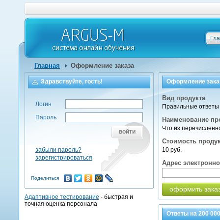
Гл
Главная
Оформление заказа
Здравствуйте, гость!
Оформление зака
Вид продукта
Логин
Правильные ответы 
Пароль
Наименование пр
Что из перечисленн
войти
Стоимость проду
забыли пароль?
10 руб.
зарегистрироваться
Адрес электронн
Поделиться
оформить зака
Адаптивное тестирование
- быстрая и
точная оценка персонала
Ответы на
200 00