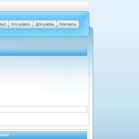
льс!
Что нового
Для учебы
Контакты
ьном!