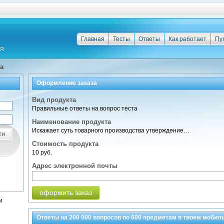
Главная
Тесты
Ответы
Как работает
Пу
а
Оформление заказа
Вид продукта
Правильные ответы на вопрос теста
Наименование продукта
Искажает суть товарного производства утверждение…
ти
Стоимость продукта
10 руб.
Адрес электронной почты
оформить заказ
и
Ответы на
200 000
вопросов по
600 предметам
в твоем мобил