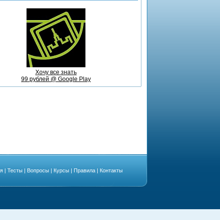
Хочу все знать
99 рублей @ Google Play
ая
|
Тесты
|
Вопросы
|
Курсы
|
Правила
|
Контакты