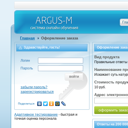
Гл
Главная
Оформление заказа
Здравствуйте, гость!
Оформление зака
Вид продукта
Логин
Правильные ответы 
Пароль
Наименование пр
Искажает суть нату
войти
Стоимость проду
забыли пароль?
10 руб.
зарегистрироваться
Адрес электронн
Поделиться
оформить зака
Адаптивное тестирование
- быстрая и
точная оценка персонала
Ответы на
200 00