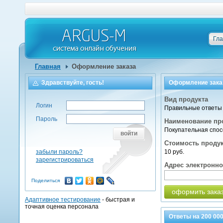
Гл
Главная
Оформление заказа
Здравствуйте, гость!
Оформление зака
Вид продукта
Логин
Правильные ответы 
Пароль
Наименование пр
Покупательная спо
войти
Стоимость проду
забыли пароль?
10 руб.
зарегистрироваться
Адрес электронн
Поделиться
оформить зака
Адаптивное тестирование
- быстрая и
точная оценка персонала
Ответы на
200 00