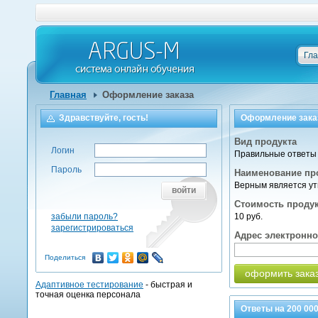
Гл
Главная
Оформление заказа
Здравствуйте, гость!
Оформление зака
Вид продукта
Логин
Правильные ответы 
Пароль
Наименование пр
Верным является у
войти
Стоимость проду
забыли пароль?
10 руб.
зарегистрироваться
Адрес электронн
Поделиться
оформить зака
Адаптивное тестирование
- быстрая и
точная оценка персонала
Ответы на
200 00