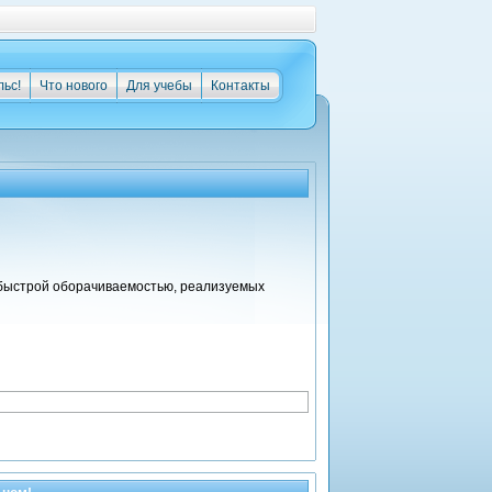
льс!
Что нового
Для учебы
Контакты
 быстрой оборачиваемостью, реализуемых