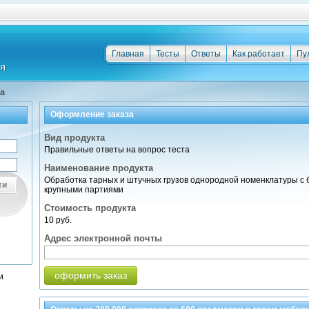
Главная
Тесты
Ответы
Как работает
Пу
а
Оформление заказа
Вид продукта
Правильные ответы на вопрос теста
Наименование продукта
Обработка тарных и штучных грузов однородной номенклатуры с
ти
крупными партиями
Стоимость продукта
10 руб.
Адрес электронной почты
оформить заказ
и