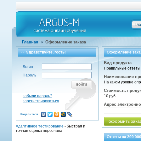
Гл
Главная
Оформление заказа
Здравствуйте, гость!
Оформление зака
Вид продукта
Логин
Правильные ответы 
Пароль
Наименование пр
На каком уровне оп
войти
Стоимость проду
забыли пароль?
10 руб.
зарегистрироваться
Адрес электронн
Поделиться
оформить зака
Адаптивное тестирование
- быстрая и
точная оценка персонала
Ответы на
200 00