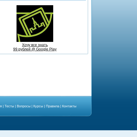
Хочу все знать
99 рублей @ Google Play
ая
|
Тесты
|
Вопросы
|
Курсы
|
Правила
|
Контакты