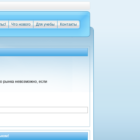
льс!
Что нового
Для учебы
Контакты
 рынка невозможно, если
ьном!