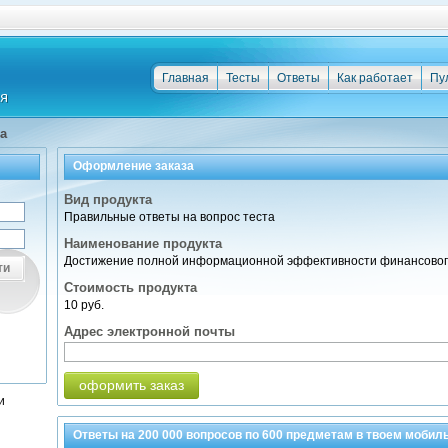
Главная
Тесты
Ответы
Как работает
Пу
а
Оформление заказа
Вид продукта
Правильные ответы на вопрос теста
Наименование продукта
Достижение полной информационной эффективности финансового
ти
Стоимость продукта
10 руб.
Адрес электронной почты
оформить заказ
и
Ответы на
200 000
вопросов по
600 предметам
в твоем мобил