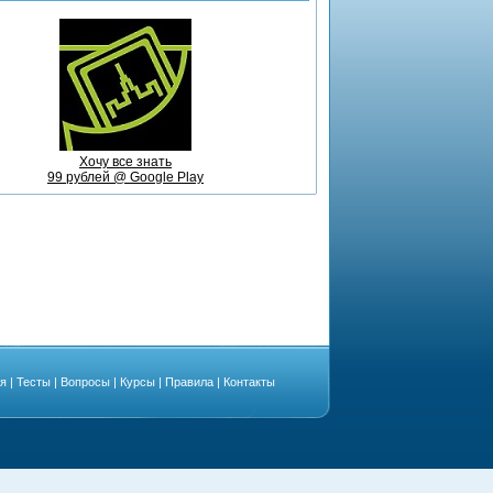
Хочу все знать
99 рублей @ Google Play
ая
|
Тесты
|
Вопросы
|
Курсы
|
Правила
|
Контакты