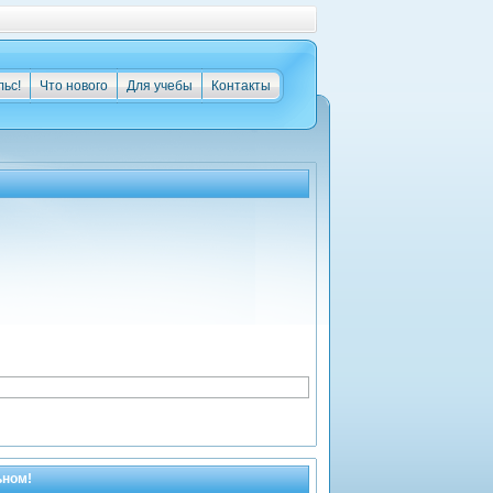
льс!
Что нового
Для учебы
Контакты
ьном!