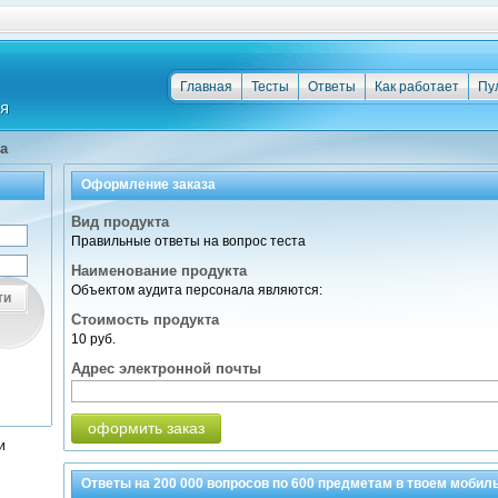
Главная
Тесты
Ответы
Как работает
Пу
а
Оформление заказа
Вид продукта
Правильные ответы на вопрос теста
Наименование продукта
Объектом аудита персонала являются:
ти
Стоимость продукта
10 руб.
Адрес электронной почты
оформить заказ
и
Ответы на
200 000
вопросов по
600 предметам
в твоем мобил