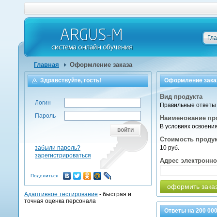
Гл
Главная
Оформление заказа
Здравствуйте, гость!
Оформление зака
Вид продукта
Логин
Правильные ответы 
Пароль
Наименование пр
В условиях освоени
войти
Стоимость проду
забыли пароль?
10 руб.
зарегистрироваться
Адрес электронн
Поделиться
оформить зака
Адаптивное тестирование
- быстрая и
точная оценка персонала
Ответы на
200 00