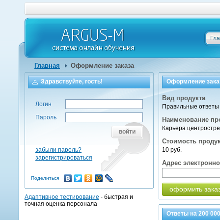
Гл
Главная
Оформление заказа
Здравствуйте, гость!
Оформление зака
Вид продукта
Логин
Правильные ответы 
Пароль
Наименование пр
Карьера центростре
войти
Стоимость проду
забыли пароль?
10 руб.
зарегистрироваться
Адрес электронн
Поделиться
оформить зака
Адаптивное тестирование
- быстрая и
точная оценка персонала
Ответы на
200 00