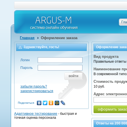
Гл
Главная
Оформление заказа
Здравствуйте, гость!
Оформление зака
Вид продукта
Логин
Правильные ответы 
Пароль
Наименование пр
В современной типо
войти
Стоимость проду
забыли пароль?
10 руб.
зарегистрироваться
Адрес электронн
Поделиться
оформить зака
Адаптивное тестирование
- быстрая и
точная оценка персонала
Ответы на
200 00