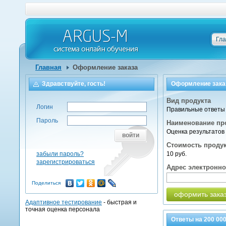
Гл
Главная
Оформление заказа
Здравствуйте, гость!
Оформление зака
Вид продукта
Логин
Правильные ответы 
Пароль
Наименование пр
Оценка результатов
войти
Стоимость проду
забыли пароль?
10 руб.
зарегистрироваться
Адрес электронн
Поделиться
оформить зака
Адаптивное тестирование
- быстрая и
точная оценка персонала
Ответы на
200 00