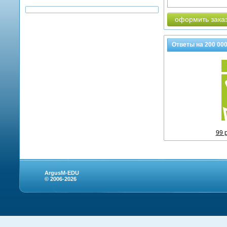
оформить зака
Ответы на
200 00
99 
ArgusM-EDU
© 2006-2026