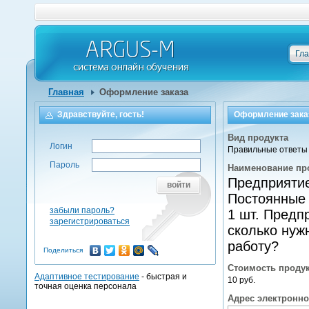
Гл
Главная
Оформление заказа
Здравствуйте, гость!
Оформление зака
Вид продукта
Логин
Правильные ответы 
Пароль
Наименование пр
Предприятие
войти
Постоянные 
забыли пароль?
1 шт. Предп
зарегистрироваться
сколько нуж
работу?
Поделиться
Стоимость проду
Адаптивное тестирование
- быстрая и
10 руб.
точная оценка персонала
Адрес электронн