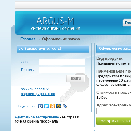
Гл
Главная
Оформление заказа
Здравствуйте, гость!
Оформление зака
Вид продукта
Логин
Правильные ответы 
Пароль
Наименование пр
Предприятие планир
войти
переменные 10 д.е. 
следует установить:
забыли пароль?
Стоимость проду
зарегистрироваться
10 руб.
Адрес электронн
Поделиться
Адаптивное тестирование
- быстрая и
оформить зака
точная оценка персонала