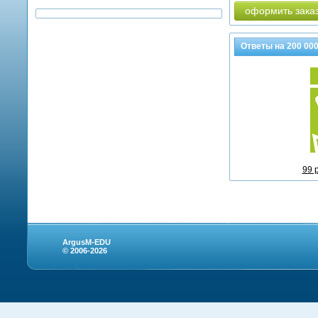
оформить зака
Ответы на
200 00
99 
ArgusM-EDU
© 2006-2026