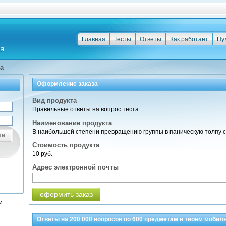
Главная
Тесты
Ответы
Как работает
Пу
а
Оформление заказа
Вид продукта
Правильные ответы на вопрос теста
Наименование продукта
В наибольшей степени превращению группы в паническую толпу сп
ти
Стоимость продукта
10 руб.
Адрес электронной почты
оформить заказ
и
Ответы на
200 000
вопросов по
600 предметам
в твоем мобил