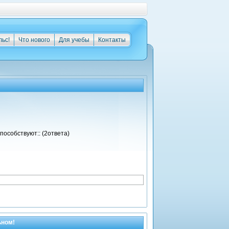
льс!
Что нового
Для учебы
Контакты
особствуют:: (2ответа)
ьном!