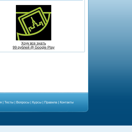
Хочу все знать
99 рублей @ Google Play
ая
|
Тесты
|
Вопросы
|
Курсы
|
Правила
|
Контакты