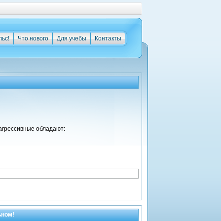
льс!
Что нового
Для учебы
Контакты
агрессивные обладают:
ьном!