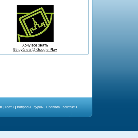
Хочу все знать
99 рублей @ Google Play
ая
|
Тесты
|
Вопросы
|
Курсы
|
Правила
|
Контакты