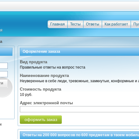
Главная
Тесты
Ответы
Как работает
Пу
а
Оформление заказа
Вид продукта
Правильные ответы на вопрос теста
Наименование продукта
Неуверенные в себе люди, тревожные, замкнутые, конформные и 
ти
Стоимость продукта
10 руб.
Адрес электронной почты
оформить заказ
и
Ответы на
200 000
вопросов по
600 предметам
в твоем мобил