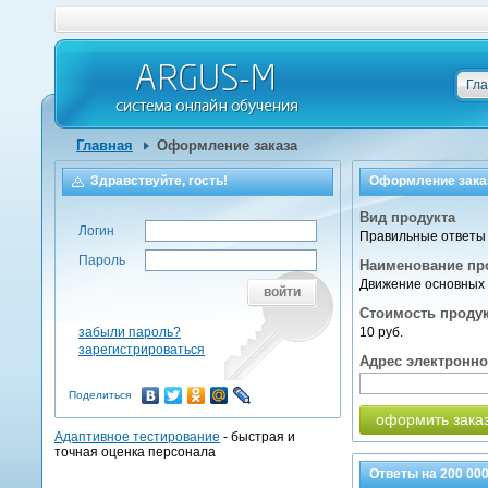
Гл
Главная
Оформление заказа
Здравствуйте, гость!
Оформление зака
Вид продукта
Логин
Правильные ответы 
Пароль
Наименование пр
Движение основных 
войти
Стоимость проду
забыли пароль?
10 руб.
зарегистрироваться
Адрес электронн
Поделиться
оформить зака
Адаптивное тестирование
- быстрая и
точная оценка персонала
Ответы на
200 00