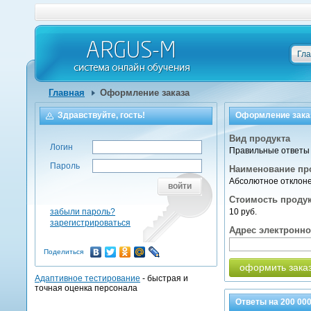
Гл
Главная
Оформление заказа
Здравствуйте, гость!
Оформление зака
Вид продукта
Логин
Правильные ответы 
Пароль
Наименование пр
Абсолютное отклоне
войти
Стоимость проду
забыли пароль?
10 руб.
зарегистрироваться
Адрес электронн
Поделиться
оформить зака
Адаптивное тестирование
- быстрая и
точная оценка персонала
Ответы на
200 00