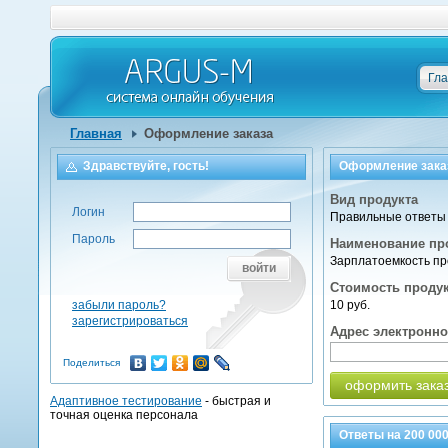
Гл
Главная
Оформление заказа
Здравствуйте, гость!
Оформление зака
Вид продукта
Логин
Правильные ответы 
Пароль
Наименование пр
Зарплатоемкость пр
войти
Стоимость проду
забыли пароль?
10 руб.
зарегистрироваться
Адрес электронн
Поделиться
оформить зака
Адаптивное тестирование
- быстрая и
точная оценка персонала
Ответы на
200 00