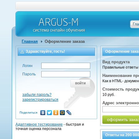
Гл
Главная
Оформление заказа
Здравствуйте, гость!
Оформление зака
Вид продукта
Логин
Правильные ответы 
Пароль
Наименование пр
Как в HTML- докумен
войти
Стоимость проду
забыли пароль?
10 руб.
зарегистрироваться
Адрес электронн
Поделиться
оформить зака
Адаптивное тестирование
- быстрая и
точная оценка персонала
Ответы на
200 00