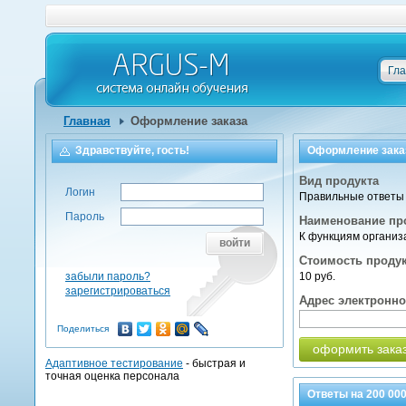
Гл
Главная
Оформление заказа
Здравствуйте, гость!
Оформление зака
Вид продукта
Логин
Правильные ответы 
Пароль
Наименование пр
К функциям организ
войти
Стоимость проду
забыли пароль?
10 руб.
зарегистрироваться
Адрес электронн
Поделиться
оформить зака
Адаптивное тестирование
- быстрая и
точная оценка персонала
Ответы на
200 00