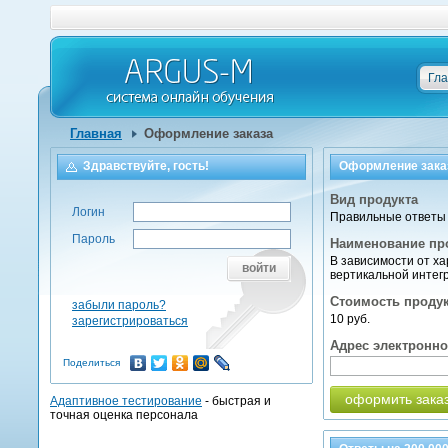
Гл
Главная
Оформление заказа
Здравствуйте, гость!
Оформление зака
Вид продукта
Логин
Правильные ответы 
Пароль
Наименование пр
В зависимости от х
войти
вертикальной интег
Стоимость проду
забыли пароль?
10 руб.
зарегистрироваться
Адрес электронн
Поделиться
оформить зака
Адаптивное тестирование
- быстрая и
точная оценка персонала