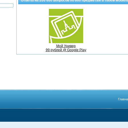
Ответы на
200 000
вопросов по
600 предметам
в твоем мобил
Мой Универ
99 рублей @ Google Play
Главн