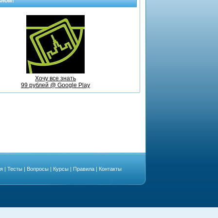
ьном!
Хочу все знать
99 рублей @ Google Play
ая
|
Тесты
|
Вопросы
|
Курсы
|
Правила
|
Контакты