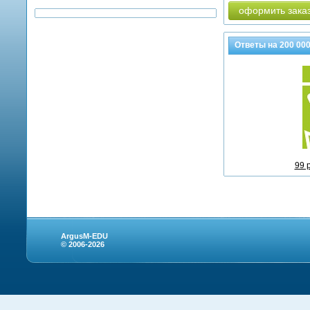
оформить зака
Ответы на
200 00
99 
ArgusM-EDU
© 2006-2026