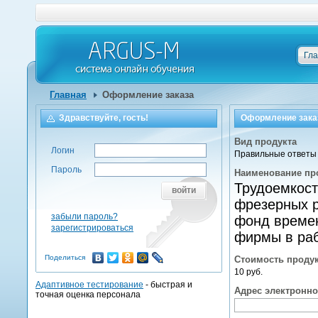
Гл
Главная
Оформление заказа
Здравствуйте, гость!
Оформление зака
Вид продукта
Логин
Правильные ответы 
Пароль
Наименование пр
Трудоемкост
войти
фрезерных р
забыли пароль?
фонд времен
зарегистрироваться
фирмы в раб
Поделиться
Стоимость проду
10 руб.
Адаптивное тестирование
- быстрая и
Адрес электронн
точная оценка персонала