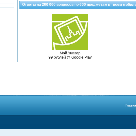
Ответы на
200 000
вопросов по
600 предметам
в твоем мобил
Мой Универ
99 рублей @ Google Play
Главн