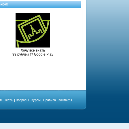
ьном!
Хочу все знать
99 рублей @ Google Play
ая
|
Тесты
|
Вопросы
|
Курсы
|
Правила
|
Контакты