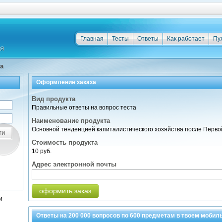
Главная
Тесты
Ответы
Как работает
Пу
а
Оформление заказа
Вид продукта
Правильные ответы на вопрос теста
Наименование продукта
Основной тенденцией капиталистического хозяйства после Перво
ти
Стоимость продукта
10 руб.
Адрес электронной почты
оформить заказ
и
Ответы на
200 000
вопросов по
600 предметам
в твоем мобил