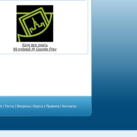
Хочу все знать
99 рублей @ Google Play
ая
|
Тесты
|
Вопросы
|
Курсы
|
Правила
|
Контакты