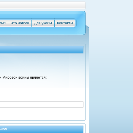
льс!
Что нового
Для учебы
Контакты
й Мировой войны является:
ьном!