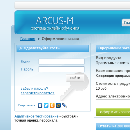
Гл
Главная
Оформление заказа
Здравствуйте, гость!
Оформление зака
Вид продукта
Логин
Правильные ответы 
Пароль
Наименование пр
Концепция программ
войти
Стоимость проду
забыли пароль?
10 руб.
зарегистрироваться
Адрес электронн
Поделиться
оформить зака
Адаптивное тестирование
- быстрая и
точная оценка персонала
Ответы на
200 00