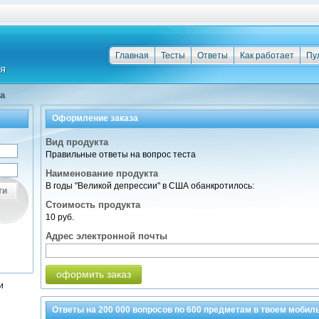
Главная
Тесты
Ответы
Как работает
Пу
а
Оформление заказа
Вид продукта
Правильные ответы на вопрос теста
Наименование продукта
В годы "Великой депрессии" в США обанкротилось:
ти
Стоимость продукта
10 руб.
Адрес электронной почты
оформить заказ
и
Ответы на
200 000
вопросов по
600 предметам
в твоем мобил