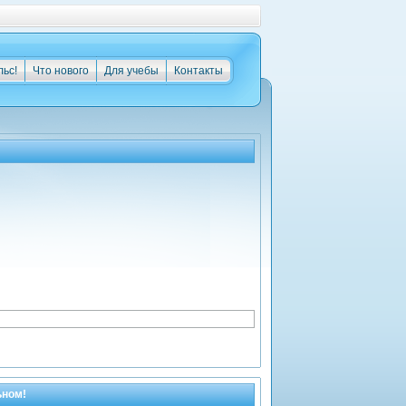
льс!
Что нового
Для учебы
Контакты
ьном!