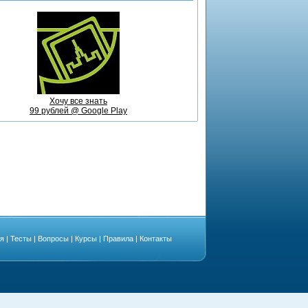
Хочу все знать
99 рублей @ Google Play
ая
|
Тесты
|
Вопросы
|
Курсы
|
Правила
|
Контакты