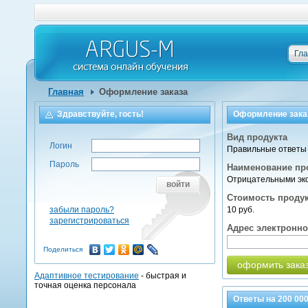
Гл
Главная
Оформление заказа
Здравствуйте, гость!
Оформление зака
Вид продукта
Логин
Правильные ответы 
Пароль
Наименование пр
Отрицательными эко
войти
Стоимость проду
забыли пароль?
10 руб.
зарегистрироваться
Адрес электронн
Поделиться
оформить зака
Адаптивное тестирование
- быстрая и
точная оценка персонала
Ответы на
200 00