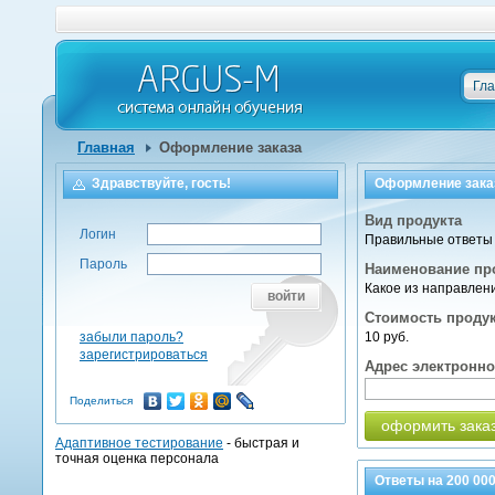
Гл
Главная
Оформление заказа
Здравствуйте, гость!
Оформление зака
Вид продукта
Логин
Правильные ответы 
Пароль
Наименование пр
Какое из направлен
войти
Стоимость проду
забыли пароль?
10 руб.
зарегистрироваться
Адрес электронн
Поделиться
оформить зака
Адаптивное тестирование
- быстрая и
точная оценка персонала
Ответы на
200 00