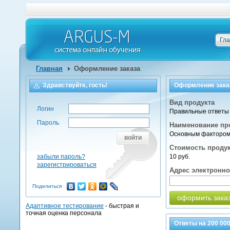
Гл
Главная
Оформление заказа
Здравствуйте, гость!
Оформление зака
Вид продукта
Логин
Правильные ответы 
Пароль
Наименование пр
Основным фактором,
войти
Стоимость проду
забыли пароль?
10 руб.
зарегистрироваться
Адрес электронн
Поделиться
оформить зака
Адаптивное тестирование
- быстрая и
точная оценка персонала
Ответы на
200 00