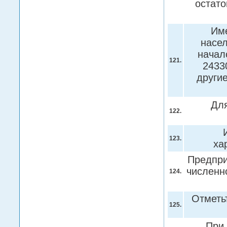
остато
Име
насел
начал
121.
2433
други
Для
122.
123.
ха
Предпри
численн
124.
Отметь
125.
При