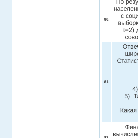
По рез
населен
с соц
80.
выборк
t=2)
сово
Отвеч
широ
Статис
81.
4
5). 
Какая
Фин
вычисле
82.