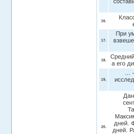
состав
Клас
16.
При у
взвешен
17.
Средний
18.
а его д
...
исслед
19.
Дан
сен
Та
Максим
дней. 
20.
дней. Р