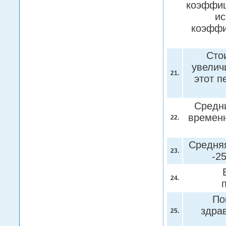
коэффиц
ис
коэффи
Сто
увелич
21.
этот п
Средн
времен
22.
Средняя
23.
-2
24.
По
здра
25.