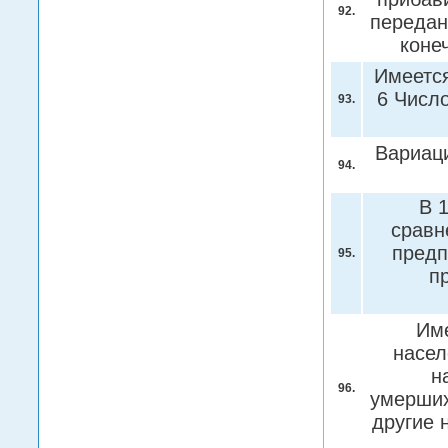
92.
передан
коне
Имеется
6 Число
93.
Вариаци
94.
В 
сравн
предп
95.
п
Име
насел
н
96.
умерших
другие 