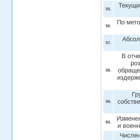
Текущи
55.
По мето
56.
Абсол
57.
В отч
роз
обраще
58.
издерже
Гр
собств
59.
Изменен
60.
и воен
Числен