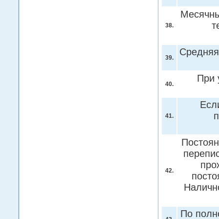
Месячны
т
38.
Средняя 
39.
При 
40.
Есл
п
41.
Постоян
перепис
про
42.
посто
Налично
По полн