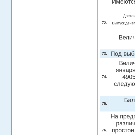
Имеются
Достои
72.
Выпуск денег
Велич
Под вы
73.
Велич
января
4905
74.
следую
Бал
75.
На предп
различ
простои
76.