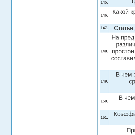
Ч
145.
Какой к
146.
Статьи
147.
На пред
различ
простои
148.
состави
В чем 
с
149.
В чем
150.
Коэффи
151.
Пр