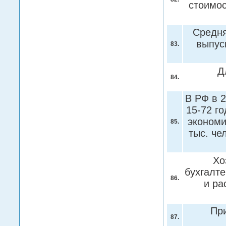
стоимос
Средня
выпуск
83.
Д
84.
В РФ в 2
15-72 го
экономи
85.
тыс. че
Хо
бухгалт
86.
и ра
При
87.