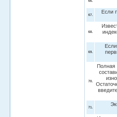
66.
Если 
67.
Извест
индек
68.
Если
перв
69.
Полная 
состави
изно
70.
Остаточн
введите
Эк
71.