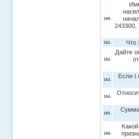
Име
насел
начал
160.
243300,
Что 
161.
Дайте о
о
162.
Если t
163.
Относит
164.
Сумма
165.
Какой
призн
166.