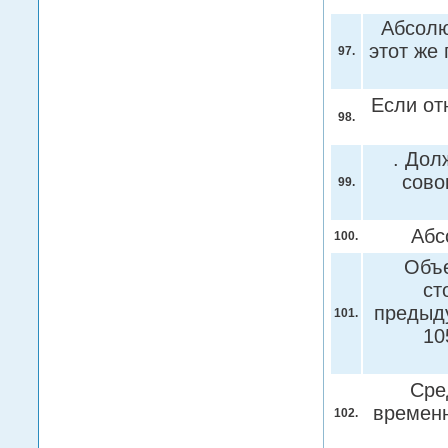
Абсолю
этот же
97.
Если от
98.
. Дол
сово
99.
Абс
100.
Объе
ст
предыду
101.
10
Сре
времен
102.