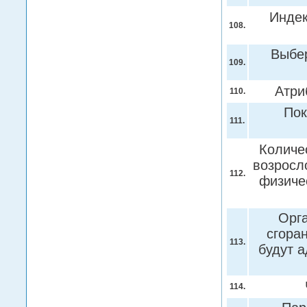
Индек
108.
Выбер
109.
Атри
110.
Пок
111.
Количе
возросл
112.
физиче
Орга
сгора
113.
будут а
114.