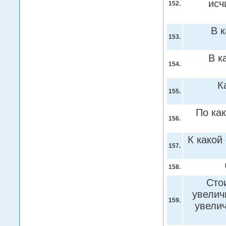
исч
152.
В 
153.
В к
154.
К
155.
По ка
156.
К какой
157.
158.
Сто
увелич
159.
увели