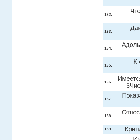
Чт
132.
Да
133.
Адоль
134.
К 
135.
Имеетс
136.
6Чис
Показ
137.
Относ
138.
Крит
139.
Им