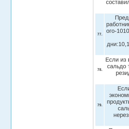
состави
Пред
работник
ого-1010
77.
дни:10,
Если из
сальдо 
78.
рези
Есл
эконом
продукт
79.
сал
нерез