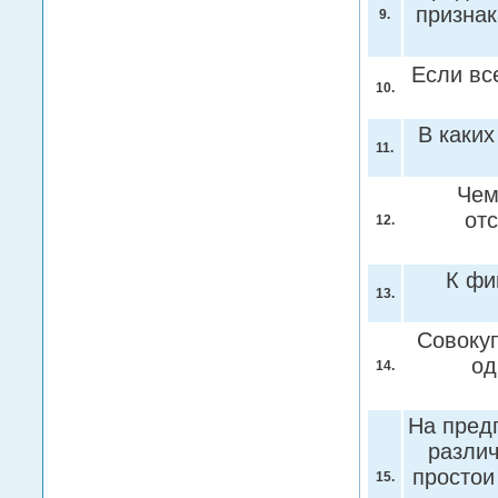
признак
9.
Если вс
10.
В каки
11.
Чем
от
12.
К фи
13.
Совоку
од
14.
На предп
различ
простои
15.