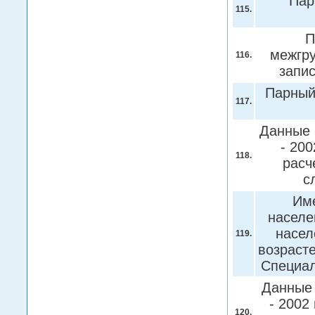
Пар
115.
П
межгру
116.
запи
Парный
117.
Данные н
- 200
118.
расч
с
Име
населе
насел
119.
возрасте
Cпециа
Данные н
- 2002 
120.