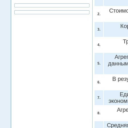
Стоимо
2.
Ко
3.
Т
4.
Агре
данным 
5.
В рез
6.
Ед
7.
эконом
Агр
8.
Средняя