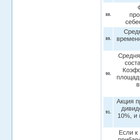
про
88.
себе
Сред
времен
89.
Средня
соста
Коэфф
90.
площадь
в
Акция п
дивиде
91.
10%, и
Если к
прибав