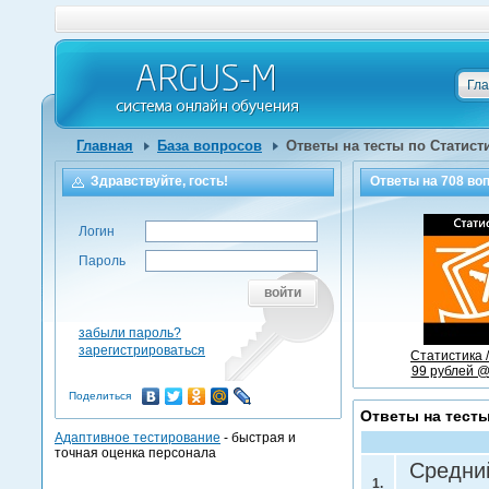
Гл
Главная
База вопросов
Ответы на тесты по Статист
Здравствуйте, гость!
Ответы на
708
воп
Логин
Пароль
войти
забыли пароль?
зарегистрироваться
Статистика 
99 рублей @
Поделиться
Ответы на тесты
Адаптивное тестирование
- быстрая и
точная оценка персонала
Средний
1.