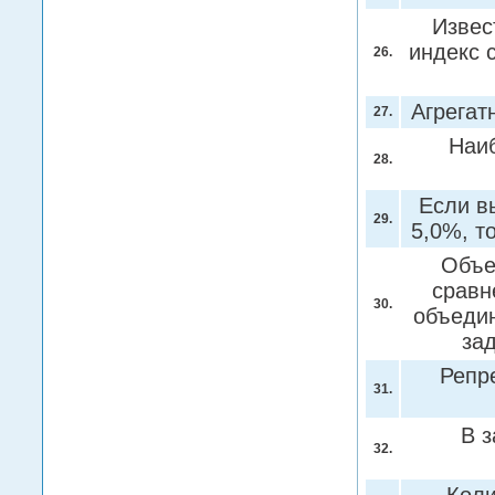
Извес
индекс 
26.
Агрегат
27.
Наиб
28.
Если в
29.
5,0%, т
Объе
сравн
30.
объедин
зад
Репр
31.
В з
32.