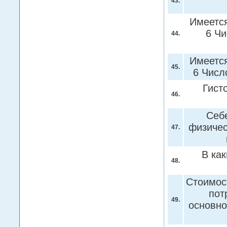
43.
Имеется
6 Чи
44.
Имеется
45.
6 Числ
Гист
46.
Себе
физичес
47.
В ка
48.
Стоимос
пот
49.
основно