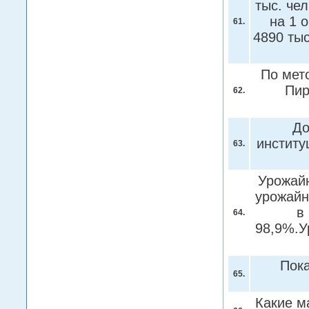
тыс. чел
на 1 
61.
4890 тыс
По мет
Пир
62.
До
институ
63.
Урожайн
урожайн
в
64.
98,9%.У
Пок
65.
Какие м