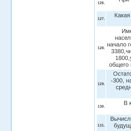
126.
Какая
127.
Име
насел
начало г
128.
3380,ч
1800,
общего 
Остато
-300, н
129.
средн
В 
130.
Вычисл
будущ
131.