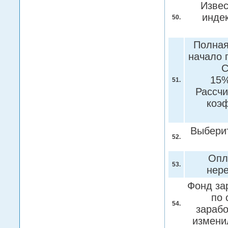
Извес
индек
50.
Полная
начало г
С
15%
51.
Рассчи
коэф
Выберит
52.
Опл
53.
нере
Фонд за
по 
54.
зараб
изменил