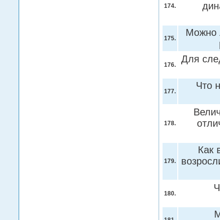
дин
174.
Можно 
175.
Для след
176.
Что 
177.
Велич
отли
178.
Как 
возросл
179.
Ч
180.
М