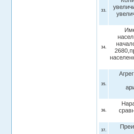
Коли
увелич
33.
увели
Име
насел
начал
34.
2680,п
населен
Агре
35.
ар
Нара
срав
36.
Преи
37.