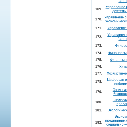
(часть
Управление 
169.
деятель
Управление 
170.
экономическ
171.
Управленче
Управленче
172.
(часть
173.
Филос
174.
Финансовы
175.
Финансы и
176.
Хим
177.
Хозяйствен
Цифровая о
178.
информ
Экологи
179.
безопас
Экологи
180.
пробл
181.
Экологичес
Эконом
предпринима
182.
социально-к