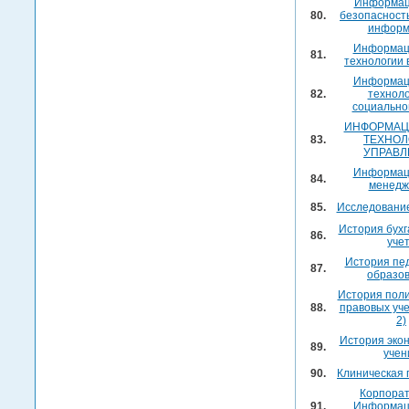
Информац
80.
безопасност
информ
Информац
81.
технологии 
Информац
82.
техноло
социально
ИНФОРМА
83.
ТЕХНОЛ
УПРАВЛ
Информац
84.
менедж
85.
Исследовани
История бухг
86.
уче
История пед
87.
образо
История поли
88.
правовых уче
2)
История эко
89.
учен
90.
Клиническая 
Корпора
91.
Информац