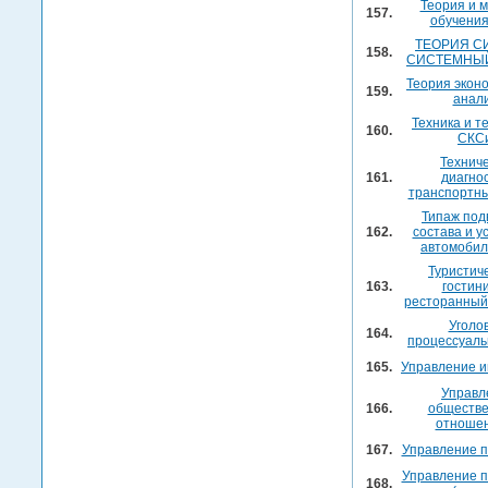
Теория и 
157.
обучения
ТЕОРИЯ С
158.
СИСТЕМНЫЙ
Теория экон
159.
анал
Техника и т
160.
СКС
Технич
161.
диагно
транспортны
Типаж под
162.
состава и у
автомобил
Туристич
163.
гостин
ресторанный
Уголо
164.
процессуаль
165.
Управление 
Управл
166.
обществ
отноше
167.
Управление 
Управление 
168.