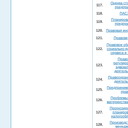
Оценка ст
117.
предпр
118.
ПАС
Планиров
119.
предпр
120.
Правовая ин
121.
Правове
Правовое об
122.
социально-к
сервиса и
Право
регулир
123.
адвока
деятель
Правоохран
124.
деятель
Предприним
125.
пра
Проблемы
126.
материнства
Прогнозир
127.
планиров
налогооб
Производс
128.
менедж