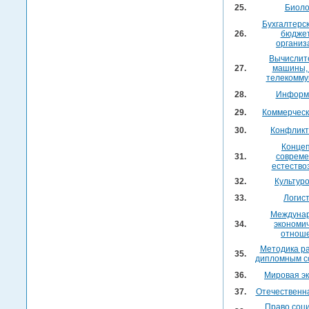
25.
Биоло
Бухгалтерск
26.
бюдже
организ
Вычислит
27.
машины, 
телекомму
28.
Информ
29.
Коммерческ
30.
Конфликт
Конце
31.
совреме
естество
32.
Культур
33.
Логис
Междуна
34.
экономи
отнош
Методика р
35.
дипломным с
36.
Мировая э
37.
Отечественн
Право соц