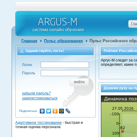
Гл
Главная
Пульс образования
Пульс Российского обра
Здравствуйте, гость!
Рейтинг Российск
Аргус-М следит за 
определяют, какие 
Логин
Пароль
войти
Держим руку на п
забыли пароль?
зарегистрироваться
Поделиться
Адаптивное тестирование
- быстрая и
точная оценка персонала