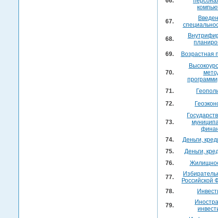
66.
персона
компью
Введен
67.
специально
Внутрифи
68.
планиро
69.
Возрастная 
Высокоур
70.
мето
программи
71.
Геопол
72.
Геоэкон
Государст
73.
муницип
фина
74.
Деньги, кред
75.
Деньги, кре
76.
Жилищное
Избиратель
77.
Российской 
78.
Инвест
Иностр
79.
инвест