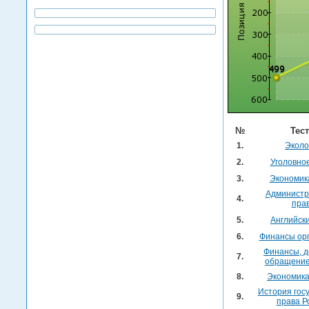
№
Тес
1.
Эколо
2.
Уголовно
3.
Экономик
Администр
4.
пра
5.
Английск
6.
Финансы ор
Финансы, 
7.
обращение
8.
Экономика
История гос
9.
права Р