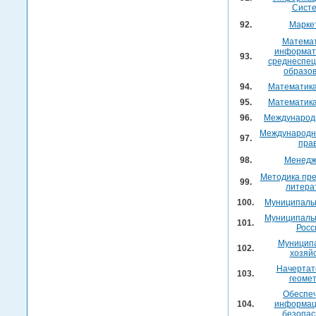
Сист
92.
Марке
Математ
информат
93.
среднеспец
образо
94.
Математика
95.
Математика
96.
Международ
Международн
97.
пра
98.
Менедж
Методика пр
99.
литера
100.
Муниципаль
Муниципаль
101.
Росс
Муницип
102.
хозяй
Начертат
103.
геоме
Обеспе
104.
информац
безопас