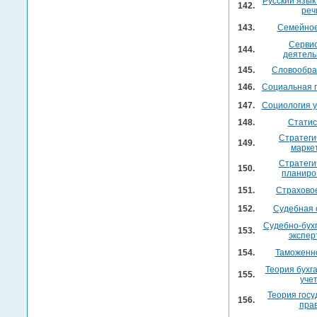
Русский язык
142.
реч
143.
Семейное
Серви
144.
деятель
145.
Словообра
146.
Социальная 
147.
Социология 
148.
Статис
Стратеги
149.
марке
Стратеги
150.
планиро
151.
Страхово
152.
Судебная 
Судебно-бух
153.
экспер
154.
Таможенн
Теория бухг
155.
уче
Теория госу
156.
пра