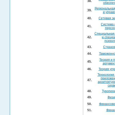
38.
обеспе
Региональная
39.
и управ
40.
Сетевая э
Система 
41.
персо
Специальная 
42.
и специ
психол
43.
Страхо
44.
Таможенно
Теория и 
45.
аргумен
46.
Теория уп
Технология
приложен
47.
архитектур
серв
48.
Туропер
49.
Физи
50.
Финансово
51.
Фина