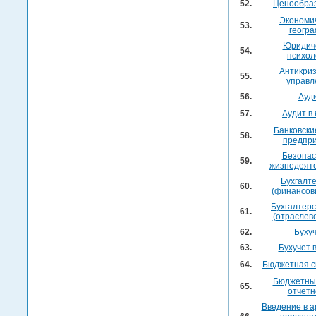
52.
Ценообра
Экономи
53.
геогр
Юридич
54.
психол
Антикри
55.
управл
56.
Ауд
57.
Аудит в
Банковски
58.
предпр
Безопас
59.
жизнедеят
Бухгалт
60.
(финансов
Бухгалтерс
61.
(отраслев
62.
Буху
63.
Бухучет 
64.
Бюджетная с
Бюджетный
65.
отчетн
Введение в а