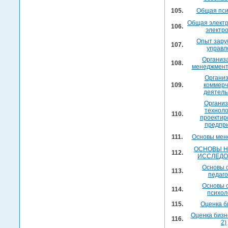
105.
Общая пси
Общая электр
106.
электр
Опыт зару
107.
управл
Организ
108.
менеджмент
Органи
109.
коммерч
деятель
Организ
техноло
110.
проектир
предпр
111.
Основы мен
ОСНОВЫ Н
112.
ИССЛЕД
Основы 
113.
педаго
Основы 
114.
психол
115.
Оценка б
Оценка бизн
116.
2)