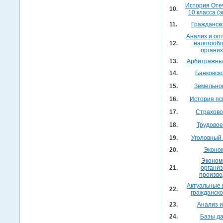
История Оте
10.
10 класса (
11.
Гражданск
Анализ и оп
12.
налогооб
органи
13.
Арбитражны
14.
Банковск
15.
Земельно
16.
История пс
17.
Страхово
18.
Трудовое
19.
Уголовный
20.
Эконо
Эконом
21.
органи
произво
Актуальные
22.
гражданско
23.
Анализ и
24.
Базы д