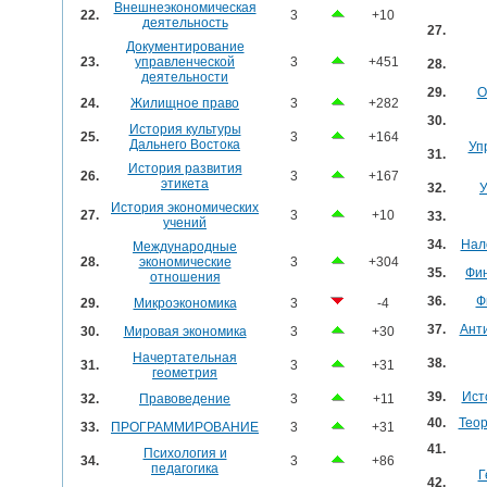
Внешнеэкономическая
22.
3
+10
деятельность
27.
Документирование
23.
управленческой
3
+451
28.
деятельности
29.
О
24.
Жилищное право
3
+282
30.
История культуры
25.
3
+164
Дальнего Востока
Уп
31.
История развития
26.
3
+167
этикета
32.
У
История экономических
27.
3
+10
33.
учений
34.
Нал
Международные
28.
экономические
3
+304
35.
Фи
отношения
36.
Ф
29.
Микроэкономика
3
-4
37.
Ант
30.
Мировая экономика
3
+30
Начертательная
38.
31.
3
+31
геометрия
39.
Ист
32.
Правоведение
3
+11
40.
Теор
33.
ПРОГРАММИРОВАНИЕ
3
+31
41.
Психология и
34.
3
+86
педагогика
Г
42.