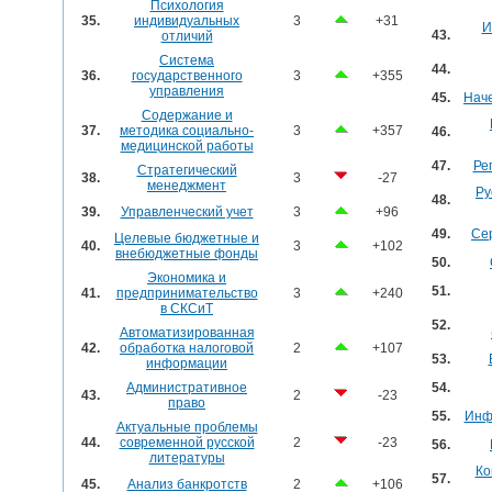
Психология
35.
индивидуальных
3
+31
И
43.
отличий
Система
44.
36.
государственного
3
+355
управления
45.
Нач
Содержание и
37.
методика социально-
3
+357
46.
медицинской работы
47.
Ре
Стратегический
38.
3
-27
менеджмент
Ру
48.
39.
Управленческий учет
3
+96
49.
Се
Целевые бюджетные и
40.
3
+102
внебюджетные фонды
50.
Экономика и
51.
41.
предпринимательство
3
+240
в СКСиТ
52.
Автоматизированная
42.
обработка налоговой
2
+107
53.
информации
Административное
54.
43.
2
-23
право
55.
Инф
Актуальные проблемы
44.
современной русской
2
-23
56.
литературы
Ко
57.
45.
Анализ банкротств
2
+106