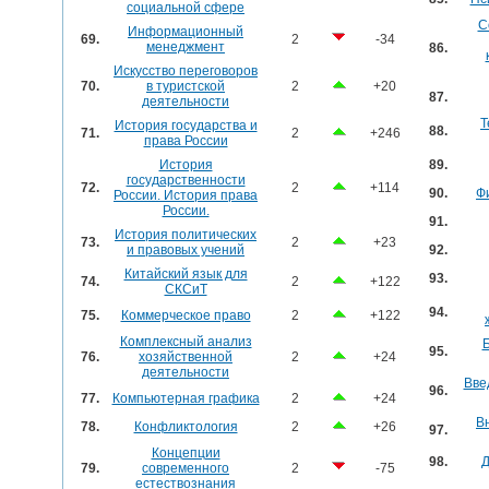
социальной сфере
С
Информационный
69.
2
-34
менеджмент
86.
Искусство переговоров
70.
в туристской
2
+20
87.
деятельности
Т
История государства и
88.
71.
2
+246
права России
История
89.
государственности
72.
2
+114
90.
Ф
России. История права
России.
91.
История политических
73.
2
+23
и правовых учений
92.
Китайский язык для
93.
74.
2
+122
СКСиТ
94.
75.
Коммерческое право
2
+122
Комплексный анализ
Б
95.
76.
хозяйственной
2
+24
деятельности
Вве
96.
77.
Компьютерная графика
2
+24
В
78.
Конфликтология
2
+26
97.
Концепции
98.
Д
79.
современного
2
-75
естествознания