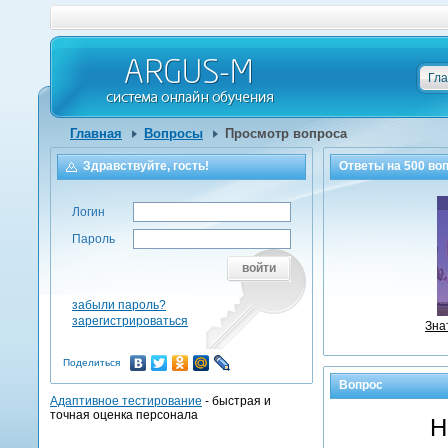
Гл
Главная
Вопросы
Просмотр вопроса
Здравствуйте, гость!
Ответы на
500
воп
Логин
Пароль
войти
забыли пароль?
зарегистрироваться
Зна
Поделиться
Вопрос
Адаптивное тестирование
- быстрая и
точная оценка персонала
Н