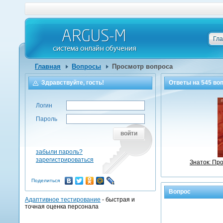
Гл
Главная
Вопросы
Просмотр вопроса
Здравствуйте, гость!
Ответы на
545
воп
Логин
Пароль
войти
забыли пароль?
зарегистрироваться
Знаток: Пр
Поделиться
Вопрос
Адаптивное тестирование
- быстрая и
точная оценка персонала