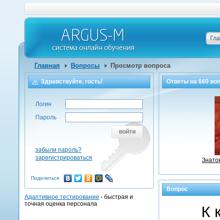
Гл
Главная
Вопросы
Просмотр вопроса
Здравствуйте, гость!
Ответы на
660
воп
Логин
Пароль
войти
забыли пароль?
зарегистрироваться
Знато
Поделиться
Вопрос
Адаптивное тестирование
- быстрая и
точная оценка персонала
К 