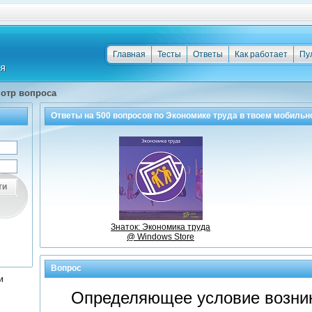
Главная
Тесты
Ответы
Как работает
Пу
отр вопроса
Ответы на
500
вопросов по
Экономике труда
в твоем мобильн
ти
Знаток: Экономика труда
@ Windows Store
Вопрос
и
Определяющее условие возник