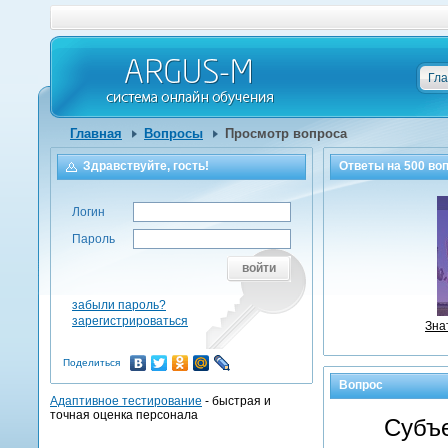
Гл
Главная
Вопросы
Просмотр вопроса
Здравствуйте, гость!
Ответы на
500
воп
Логин
Пароль
войти
забыли пароль?
зарегистрироваться
Зна
Поделиться
Вопрос
Адаптивное тестирование
- быстрая и
точная оценка персонала
Субъе