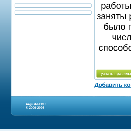
работы
заняты 
было п
числ
способ
узнать правиль
Добавить к
ArgusM-EDU
© 2006-2026