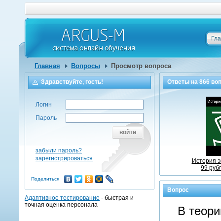
Гл
Главная
Вопросы
Просмотр вопроса
Здравствуйте, гость!
Ответы на
866
воп
Логин
Пароль
войти
забыли пароль?
зарегистрироваться
История э
99 руб
Поделиться
Вопрос
Адаптивное тестирование
- быстрая и
точная оценка персонала
В теори