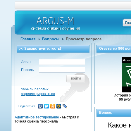
Гл
Главная
Вопросы
Просмотр вопроса
Здравствуйте, гость!
Ответы на
866
воп
Логин
Пароль
войти
забыли пароль?
зарегистрироваться
История э
99 руб
Поделиться
Вопрос
Адаптивное тестирование
- быстрая и
точная оценка персонала
Какое 