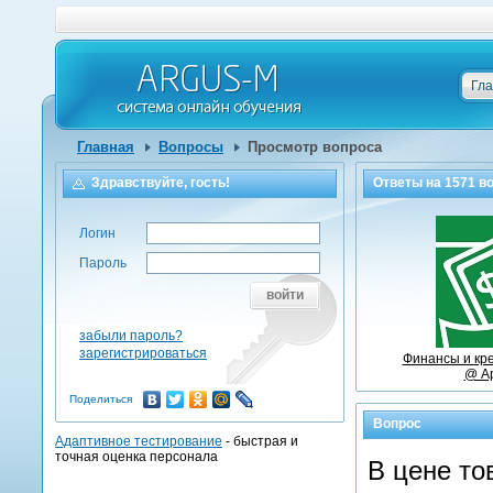
Гл
Главная
Вопросы
Просмотр вопроса
Здравствуйте, гость!
Ответы на
1571
во
Логин
Пароль
войти
забыли пароль?
зарегистрироваться
Финансы и кре
@ Ap
Поделиться
Вопрос
Адаптивное тестирование
- быстрая и
точная оценка персонала
В цене то