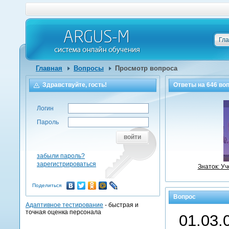
Гл
Главная
Вопросы
Просмотр вопроса
Здравствуйте, гость!
Ответы на
646
воп
Логин
Пароль
войти
забыли пароль?
зарегистрироваться
Знаток: У
Поделиться
Вопрос
Адаптивное тестирование
- быстрая и
точная оценка персонала
01.03.