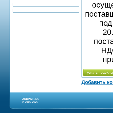
осуще
поставщ
под
20
поста
НД
пр
узнать правиль
Добавить к
ArgusM-EDU
© 2006-2026